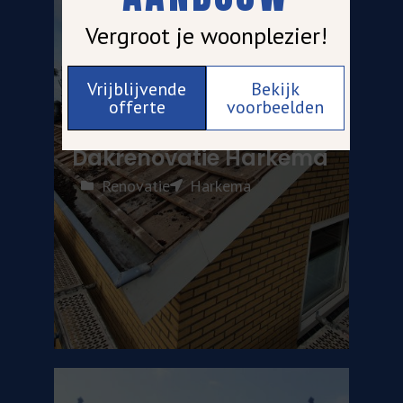
Vergroot je woonplezier!
Vrijblijvende
Bekijk
offerte
voorbeelden
Dakrenovatie Harkema
Renovatie
Harkema