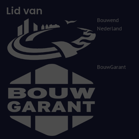
Lid van
Bouwend
Nederland
BouwGarant