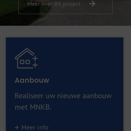
Me
Meer over dit project
pro
Aanbouw
Realiseer uw nieuwe aanbouw
met MNKB.
Meer info