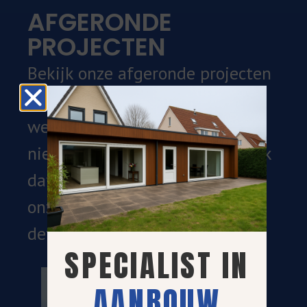
AFGERONDE
PROJECTEN
Bekijk onze afgeronde projecten
voor een goed beeld van ons
werk. Van renovaties tot
nieuwbouw, wij leveren vakwerk
dat voldoet aan de wensen van
onze klanten, met oog voor
detail en kwaliteit.
SPECIALIST IN
AANBOUW