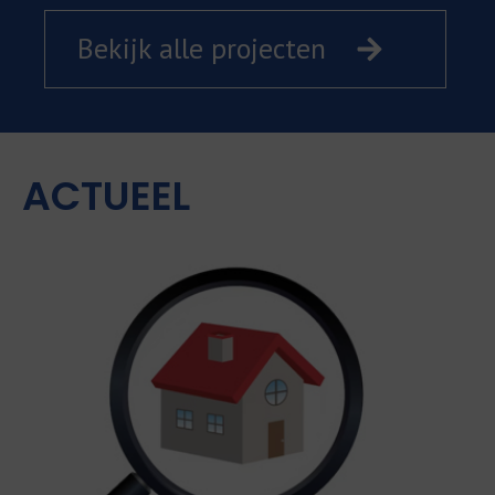
Bekijk alle projecten
B
ACTUEEL